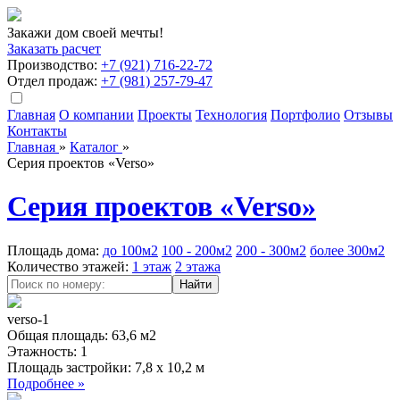
Закажи дом своей мечты!
Заказать расчет
Производство:
+7 (921) 716-22-72
Отдел продаж:
+7 (981) 257-79-47
Главная
О компании
Проекты
Технология
Портфолио
Отзывы
Контакты
Главная
»
Кaталог
»
Серия проектов «Verso»
Серия проектов «Verso»
Площадь дома:
до 100м2
100 - 200м2
200 - 300м2
более 300м2
Количество этажей:
1 этаж
2 этажа
verso-1
Общая площадь:
63,6 м2
Этажность:
1
Площадь застройки:
7,8 x 10,2 м
Подробнее »