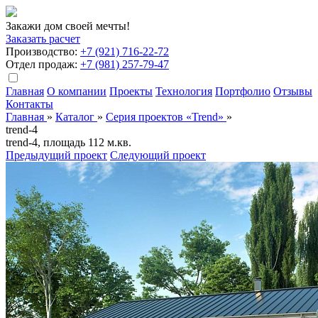
Закажи дом своей мечты!
Заказать расчет
Производство:
+7 (921) 716-22-72
Отдел продаж:
+7 (981) 257-79-47
Главная
О компании
Проекты
Технология
Портфолио
Отзывы
Контакты
Главная
»
Кaталог
»
Серия проектов «Trend»
»
trend-4
trend-4, площадь 112 м.кв.
Предыдущий проект
Следующий проект