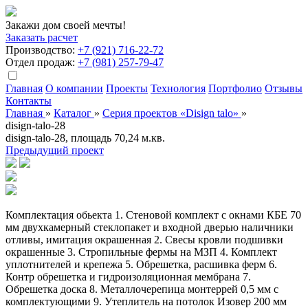
Закажи дом своей мечты!
Заказать расчет
Производство:
+7 (921) 716-22-72
Отдел продаж:
+7 (981) 257-79-47
Главная
О компании
Проекты
Технология
Портфолио
Отзывы
Контакты
Главная
»
Кaталог
»
Серия проектов «Disign talo»
»
disign-talo-28
disign-talo-28, площадь 70,24 м.кв.
Предыдущий проект
Комплектация обьекта 1. Стеновой комплект с окнами КБЕ 70
мм двухкамерный стеклопакет и входной дверью наличники
отливы, имитация окрашенная 2. Свесы кровли подшивки
окрашенные 3. Стропильные фермы на МЗП 4. Комплект
уплотнителей и крепежа 5. Обрешетка, расшивка ферм 6.
Контр обрешетка и гидроизоляционная мембрана 7.
Обрешетка доска 8. Металлочерепица монтеррей 0,5 мм с
комплектующими 9. Утеплитель на потолок Изовер 200 мм